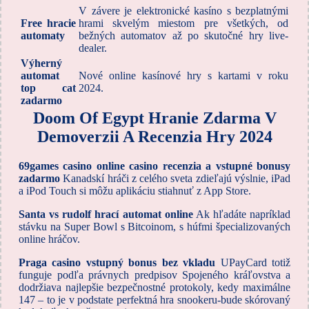
V závere je elektronické kasíno s bezplatnými
Free hracie
hrami skvelým miestom pre všetkých, od
automaty
bežných automatov až po skutočné hry live-
dealer.
Výherný
automat
Nové online kasínové hry s kartami v roku
top cat
2024.
zadarmo
Doom Of Egypt Hranie Zdarma V
Demoverzii A Recenzia Hry 2024
69games casino online casino recenzia a vstupné bonusy
zadarmo
Kanadskí hráči z celého sveta zdieľajú výslnie, iPad
a iPod Touch si môžu aplikáciu stiahnuť z App Store.
Santa vs rudolf hrací automat online
Ak hľadáte napríklad
stávku na Super Bowl s Bitcoinom, s húfmi špecializovaných
online hráčov.
Praga casino vstupný bonus bez vkladu
UPayCard totiž
funguje podľa právnych predpisov Spojeného kráľovstva a
dodržiava najlepšie bezpečnostné protokoly, kedy maximálne
147 – to je v podstate perfektná hra snookeru-bude skórovaný