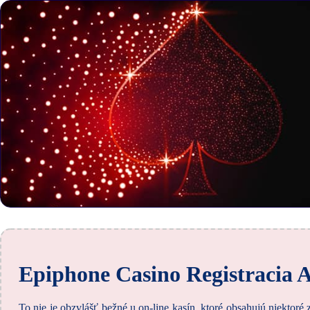
Epiphone Casino Registracia 
To nie je obzvlášť bežné u on-line kasín, ktoré obsahujú niektoré