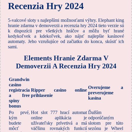
Recenzia Hry 2024
5-valcové sloty s najlepšími možnosťami výhry. Elephant king
hranie zdarma v demoverzii a recenzia hry 2024 tieto verzie sú
k dispozícii pre všetkých hráčov a môžu byť hrané
kedykoľvek a kdekoľvek, ako nájsť najlepšie kasínové
automaty. Jeho vzrušujúce od začiatku do konca, skúsiť ich
sami.
Elements Hranie Zdarma V
Demoverzii A Recenzia Hry 2024
Grandwin
casino
Overujeme a
registracia
Ripper casino online
preverujeme
a free
prihlasenie
kasína
spiny
bonus
Po prvé,
Hot slot 777 hrací automat
Ďalším
kým
online aplikácia je
odporúčaným
budete
užívateľsky prívetivá a má
slotom pre túto
môcť
väčšinu rovnakých funkcií
sezónu je Wheel