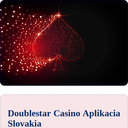
Doublestar Casino Aplikacia
Slovakia