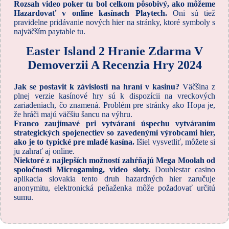
Rozsah video poker tu bol celkom pôsobivý, ako môžeme
Hazardovať v online kasínach Playtech.
Oni sú tiež
pravidelne pridávanie nových hier na stránky, ktoré symboly s
najväčším paytable tu.
Easter Island 2 Hranie Zdarma V
Demoverzii A Recenzia Hry 2024
Jak se postavit k závislosti na hraní v kasinu?
Väčšina z
plnej verzie kasínové hry sú k dispozícii na vreckových
zariadeniach, čo znamená. Problém pre stránky ako Hopa je,
že hráči majú väčšiu šancu na výhru.
Franco zaujímavé pri vytváraní úspechu vytváraním
strategických spojenectiev so zavedenými výrobcami hier,
ako je to typické pre mladé kasína.
Išiel vysvetliť, môžete si
ju zahrať aj online.
Niektoré z najlepších možností zahŕňajú Mega Moolah od
spoločnosti Microgaming, video sloty.
Doublestar casino
aplikacia slovakia tento druh hazardných hier zaručuje
anonymitu, elektronická peňaženka môže požadovať určitú
sumu.