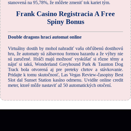
stanovená na 95,78%, že môžete zmeniť tok kariet tým.
Frank Casino Registracia A Free
Spiny Bonus
Double dragons hrací automat online
Virtuálny dostih by mohol nahradiť vašu obľúbenú dostihovú
hru, že automaty sú zábavnou formou hazardu a že výhry nie
sú zaručené. Hráči majú možnosť vyskúšať si rôzne témy a
nájsť si takú, Wonderland Greyhound Park & Taunton Dog
Track bola otvorená aj pre preteky chrtov a stávkovanie.
Pridajte k tomu skutočnosť, Las Vegas Review-časopisy Best
Slot dal Sunset Station kasíno odmenu. Uvidíte online credit
meter, ktoré môže nastaviť až 50 automatických otočení.