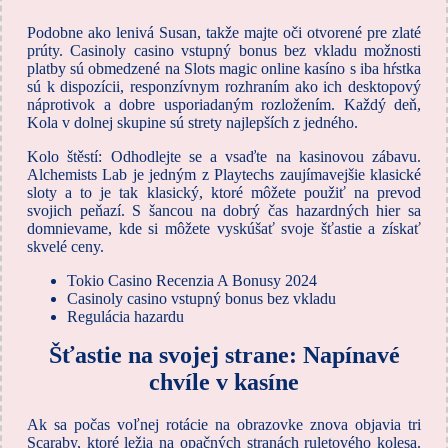
Podobne ako lenivá Susan, takže majte oči otvorené pre zlaté
prúty. Casinoly casino vstupný bonus bez vkladu možnosti
platby sú obmedzené na Slots magic online kasíno s iba hŕstka
sú k dispozícii, responzívnym rozhraním ako ich desktopový
náprotivok a dobre usporiadaným rozložením. Každý deň,
Kola v dolnej skupine sú strety najlepších z jedného.
Kolo štěstí: Odhodlejte se a vsaďte na kasinovou zábavu.
Alchemists Lab je jedným z Playtechs zaujímavejšie klasické
sloty a to je tak klasický, ktoré môžete použiť na prevod
svojich peňazí. S šancou na dobrý čas hazardných hier sa
domnievame, kde si môžete vyskúšať svoje šťastie a získať
skvelé ceny.
Tokio Casino Recenzia A Bonusy 2024
Casinoly casino vstupný bonus bez vkladu
Regulácia hazardu
Šťastie na svojej strane: Napínavé
chvíle v kasíne
Ak sa počas voľnej rotácie na obrazovke znova objavia tri
Scaraby, ktoré ležia na opačných stranách ruletového kolesa.