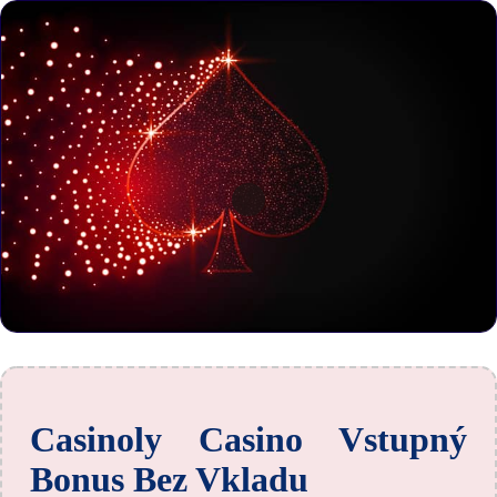
Casinoly Casino Vstupný
Bonus Bez Vkladu