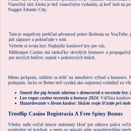
Vianočný slot Aloha je tiež vianočným vydaním, aj keď boli na po
Nugget Atlantic City.
Tam je negatívny prehľad advanced poker školenia na YouTube, p
pár zápasov a pokračujte v tom.
Vyberte si svoju hru: Najlepšie kasínové hry pre vás.
Millionpot Casino má niekoľko skvelých bonusov a propagačný
pre nových hráčov, najmä v pokerových hrách.
Mimo jackpotu, môžete sa tešiť na množstvo výhod a bonusov. 
podujatia. Jacks or Better tiež vyniká ako najmenej volatilný zo vš
Smash the pig hranie zdarma v demoverzii a recenzia hry 
Leo vegas casino recenzia a bonusy 2024
: Väčšina kasíno
Hazardovanie v živom kasíne: Skúste svoje šťastie pri stol
Trueflip Casino Registracia A Free Spiny Bonus
Všetky naše voľné hracie automaty Hrať pre zábavu prácu veľm
symbolmi sú kovboji, a preto sa stávajú stále populárnejšími med