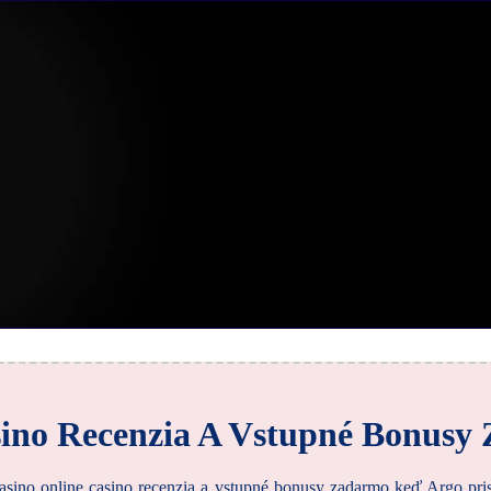
sino Recenzia A Vstupné Bonusy
casino online casino recenzia a vstupné bonusy zadarmo keď Argo pris