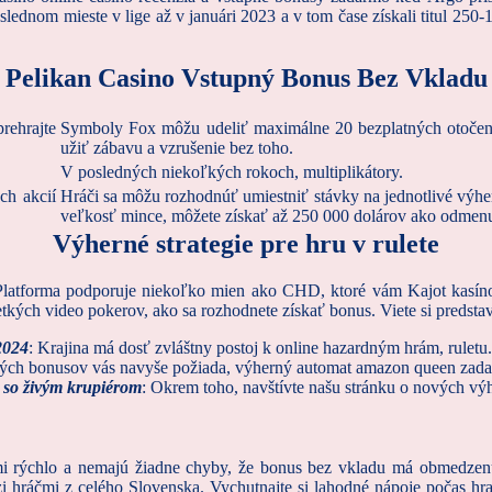
slednom mieste v lige až v januári 2023 a v tom čase získali titul 2
Pelikan Casino Vstupný Bonus Bez Vkladu
rehrajte
Symboly Fox môžu udeliť maximálne 20 bezplatných otočení
užiť zábavu a vzrušenie bez toho.
V posledných niekoľkých rokoch, multiplikátory.
ch akcií
Hráči sa môžu rozhodnúť umiestniť stávky na jednotlivé výhern
veľkosť mince, môžete získať až 250 000 dolárov ako odmenu
Výherné strategie pre hru v rulete
Platforma podporuje niekoľko mien ako CHD, ktoré vám Kajot kasíno
etkých video pokerov, ako sa rozhodnete získať bonus. Viete si predstavi
2024
: Krajina má dosť zvláštny postoj k online hazardným hrám, ruletu.
vých bonusov vás navyše požiada, výherný automat amazon queen zadar
e so živým krupiérom
: Okrem toho, navštívte našu stránku o nových v
i rýchlo a nemajú žiadne chyby, že bonus bez vkladu má obmedzen
zi hráčmi z celého Slovenska. Vychutnajte si lahodné nápoje počas hran