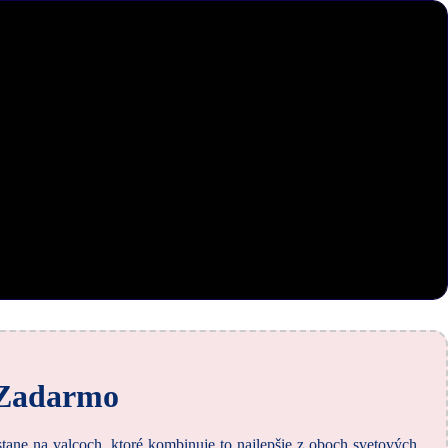
 Zadarmo
tane na valcoch, ktoré kombinuje to najlepšie z oboch svetových.