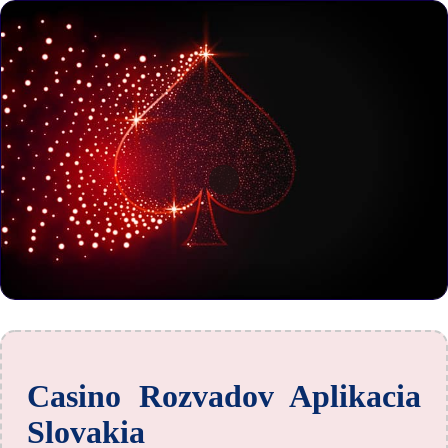
Casino Rozvadov Aplikacia
Slovakia