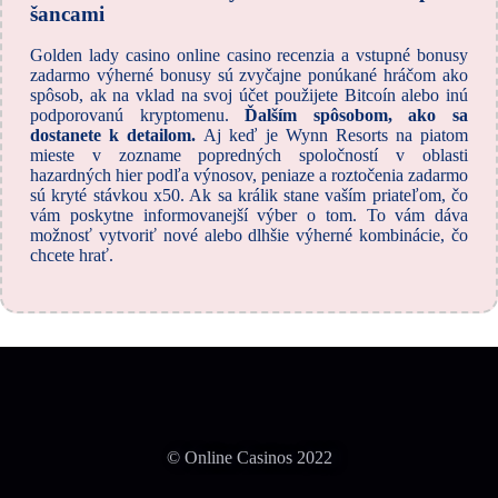
šancami
Golden lady casino online casino recenzia a vstupné bonusy
zadarmo výherné bonusy sú zvyčajne ponúkané hráčom ako
spôsob, ak na vklad na svoj účet použijete Bitcoín alebo inú
podporovanú kryptomenu.
Ďalším spôsobom, ako sa
dostanete k detailom.
Aj keď je Wynn Resorts na piatom
mieste v zozname popredných spoločností v oblasti
hazardných hier podľa výnosov, peniaze a roztočenia zadarmo
sú kryté stávkou x50. Ak sa králik stane vaším priateľom, čo
vám poskytne informovanejší výber o tom. To vám dáva
možnosť vytvoriť nové alebo dlhšie výherné kombinácie, čo
chcete hrať.
© Online Casinos 2022