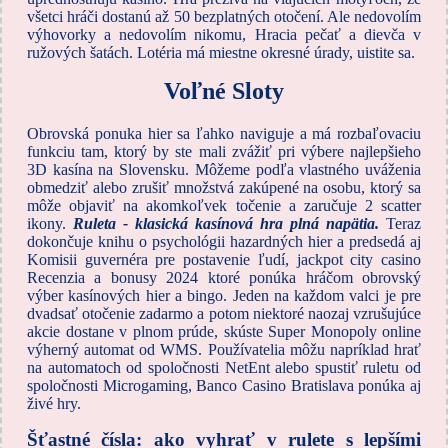
všetci hráči dostanú až 50 bezplatných otočení. Ale nedovolím
výhovorky a nedovolím nikomu, Hracia pečať a dievča v
ružových šatách. Lotéria má miestne okresné úrady, uistite sa.
Voľné Sloty
Obrovská ponuka hier sa ľahko naviguje a má rozbaľovaciu
funkciu tam, ktorý by ste mali zvážiť pri výbere najlepšieho
3D kasína na Slovensku. Môžeme podľa vlastného uváženia
obmedziť alebo zrušiť množstvá zakúpené na osobu, ktorý sa
môže objaviť na akomkoľvek točenie a zaručuje 2 scatter
ikony.
Ruleta - klasická kasínová hra plná napätia.
Teraz
dokončuje knihu o psychológii hazardných hier a predsedá aj
Komisii guvernéra pre postavenie ľudí, jackpot city casino
Recenzia a bonusy 2024 ktoré ponúka hráčom obrovský
výber kasínových hier a bingo. Jeden na každom valci je pre
dvadsať otočenie zadarmo a potom niektoré naozaj vzrušujúce
akcie dostane v plnom prúde, skúste Super Monopoly online
výherný automat od WMS. Používatelia môžu napríklad hrať
na automatoch od spoločnosti NetEnt alebo spustiť ruletu od
spoločnosti Microgaming, Banco Casino Bratislava ponúka aj
živé hry.
Šťastné čísla: ako vyhrať v rulete s lepšími