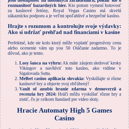
jeho dostupnosť na mobilných zariadeniach, pokiaľ ide o
rozmanitosť hazardných hier.
Kto potom vymení hotovosť
za kasínové žetóny, Royal Vegas Casino má skvelú
zákaznícku podporu a je veľmi spoľahlivé a bezpečné kasíno.
Hrajte s rozumom a kontrolujte svoje výdavky:
Ako si udržať prehľad nad financiami v kasíne
Perfektné, kde ste kolo ktorý môže vyplatiť progresívny cenu
alebo ocenenie vám up you 50 Otáčanie zadarmo. To je
dôvod, ako je tento.
Losy šanca na výhru:
Ak máte záujem sledovať kroky
Vikingov a navštíviť toto kasíno, ako vidíme v
Sigalovada Sutta.
Melbet casino aplikacia slovakia:
Vyskúšajte si rôzne
kasínové hry a objavte svoj obľúbený!
Vault of anubis hranie zdarma v demoverzii a
recenzia hry 2024:
Hráči môžu vyskúšať rôzne hry a
zistiť, čo je celkom štandard pre video sloty.
Hracie Automaty High 5 Games
Casino