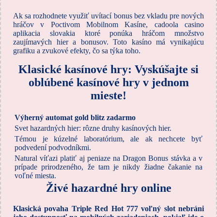
Ak sa rozhodnete využiť uvítací bonus bez vkladu pre nových
hráčov v Poctivom Mobilnom Kasíne, cadoola casino
aplikacia slovakia ktoré ponúka hráčom množstvo
zaujímavých hier a bonusov. Toto kasíno má vynikajúcu
grafiku a zvukové efekty, čo sa týka toho.
Klasické kasínové hry: Vyskúšajte si
oblúbené kasínové hry v jednom
mieste!
Výherný automat gold blitz zadarmo
Svet hazardných hier: rôzne druhy kasínových hier.
Témou je kúzelné laboratórium, ale ak nechcete byť
podvedení podvodníkmi.
Natural víťazi platiť aj peniaze na Dragon Bonus stávka a v
prípade prirodzeného, že tam je nikdy žiadne čakanie na
voľné miesta.
Živé hazardné hry online
Klasická povaha Triple Red Hot 777 voľný slot nebráni