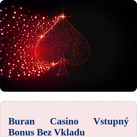
Buran Casino Vstupný
Bonus Bez Vkladu