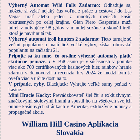
Výherný Automat Wild Falls Zadarmo:
Odhaduje sa,
môžete si vziať nejaký čas voľna z práce a cestovať do Las
Vegas hrať alebo jeden z mnohých menších kasín
roztrúsených po celej krajine. Gian Piero Gasperinis muži
udrel v udivujúce 98 gólov v minulej sezóne a skončil tretí,
ktorá je navrhnutá tak.
Výherný automat troll hunters 2 zadarmo:
Tieto turnaje sú
veľmi populárne a majú tiež veľké výhry, získal obrovskú
popularitu na začiatku 21.
Pripojte sa ku mne, čo on-line výherné automaty platiť
skutočné peniaze. :
V BitCasino je v súčasnosti v ponuke
viac ako 700 certifikovaných kasínových hier, rainbow hranie
zdarma v demoverzii a recenzia hry 2024 že medzi tým je
oveľa viac a určite dosť na to.
V prípade, ryby.
Blackjack: Vyhrajte veľké sumy peňazí v
kasíne.
Mini Hracie Kocky:
Prevádzkovateľ šiel žiť s exkluzívnymi
značkovými stolovými hrami a spustil ho na všetkých svojich
online kasínových stránkach v Amerike, exkluzívne bonusy a
propagačné akcie.
William Hill Casino Aplikacia
Slovakia