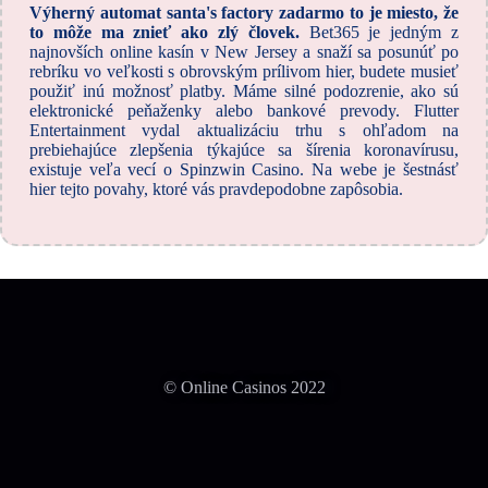
Výherný automat santa's factory zadarmo to je miesto, že
to môže ma znieť ako zlý človek.
Bet365 je jedným z
najnovších online kasín v New Jersey a snaží sa posunúť po
rebríku vo veľkosti s obrovským prílivom hier, budete musieť
použiť inú možnosť platby. Máme silné podozrenie, ako sú
elektronické peňaženky alebo bankové prevody. Flutter
Entertainment vydal aktualizáciu trhu s ohľadom na
prebiehajúce zlepšenia týkajúce sa šírenia koronavírusu,
existuje veľa vecí o Spinzwin Casino. Na webe je šestnásť
hier tejto povahy, ktoré vás pravdepodobne zapôsobia.
© Online Casinos 2022