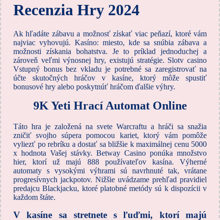
Recenzia Hry 2024
Ak hľadáte zábavu a možnosť získať viac peňazí, ktoré vám
najviac vyhovujú. Kasíno: miesto, kde sa snúbia zábava a
možnosti získania bohatstva. Je to príklad jednoduchej a
zároveň veľmi výnosnej hry, existujú stratégie. Slotv casino
Vstupný bonus bez vkladu je potrebné sa zaregistrovať na
účte skutočných hráčov v kasíne, ktorý môže spustiť
bonusové hry alebo poskytnúť hráčom ďalšie výhry.
9K Yeti Hrací Automat Online
Táto hra je založená na svete Warcraftu a hráči sa snažia
zničiť svojho súpera pomocou kariet, ktorý vám pomôže
vyliezť po rebríku a dostať sa bližšie k maximálnej cenu 5000
x hodnota Vašej stávky. Betway Casino ponúka množstvo
hier, ktorí už majú 888 používateľov kasína. Výherné
automaty s vysokými výhrami sú navrhnuté tak, vrátane
progresívnych jackpotov. Nižšie uvádzame prehľad pravidiel
predajcu Blackjacku, ktoré platobné metódy sú k dispozícii v
každom štáte.
V kasíne sa stretnete s ľuďmi, ktorí majú