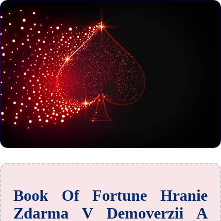
Book Of Fortune Hranie
Zdarma V Demoverzii A