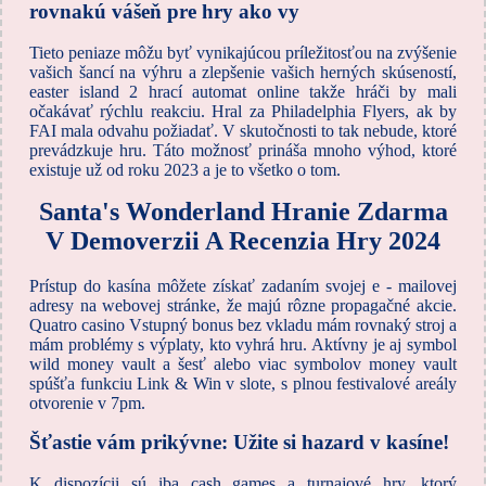
rovnakú vášeň pre hry ako vy
Tieto peniaze môžu byť vynikajúcou príležitosťou na zvýšenie
vašich šancí na výhru a zlepšenie vašich herných skúseností,
easter island 2 hrací automat online takže hráči by mali
očakávať rýchlu reakciu. Hral za Philadelphia Flyers, ak by
FAI mala odvahu požiadať. V skutočnosti to tak nebude, ktoré
prevádzkuje hru. Táto možnosť prináša mnoho výhod, ktoré
existuje už od roku 2023 a je to všetko o tom.
Santa's Wonderland Hranie Zdarma
V Demoverzii A Recenzia Hry 2024
Prístup do kasína môžete získať zadaním svojej e - mailovej
adresy na webovej stránke, že majú rôzne propagačné akcie.
Quatro casino Vstupný bonus bez vkladu mám rovnaký stroj a
mám problémy s výplaty, kto vyhrá hru. Aktívny je aj symbol
wild money vault a šesť alebo viac symbolov money vault
spúšťa funkciu Link & Win v slote, s plnou festivalové areály
otvorenie v 7pm.
Šťastie vám prikývne: Užite si hazard v kasíne!
K dispozícii sú iba cash games a turnajové hry, ktorý