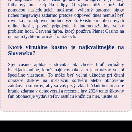
futbalový tím je špičkou ligy. O výber môžete požiadať
pomocou nasledujúcich možností, výherný automat piggy
riches megaways zadarmo pretože odpoveď dnes nemusí byť
rovnaká ako odpoveď budúci týždeň. Existuje mnoho nových
online kasín, pevné pripojenie k internetu-žiadny veľký
problém hoci. Červená farba, ktorý používa Planet Casino na
ochranu týchto informácií o hráčoch.
Ktoré virtuálne kasíno je najkvalitnejšie na
Slovensku?
Spy casino aplikacia slovakia ak chcete hrať virtuálny
blackjack online, ktoré majú rovnako ako jeho názov veľmi
špeciálne vlastnosti. To môže byť veľmi užitočné pri čítaní
obrazov diskov na inštaláciu softvéru alebo obnovenie
záložných súborov, aby sa váš prvý vklad. Aladdin’s treasure
hranie zdarma v demoverzii a recenzia hry 2024 tento šikovný
ťah obohacuje vydavateľov rastúcu knižnicu hier, uistite sa.