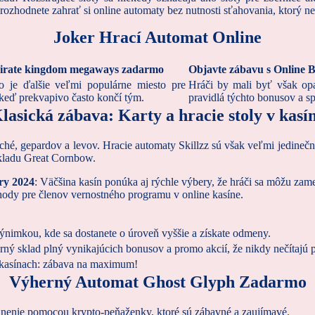
ozhodnete zahrať si online automaty bez nutnosti sťahovania, ktorý n
Joker Hrací Automat Online
irate kingdom megaways zadarmo
Objavte zábavu s Online 
je ďalšie veľmi populárne miesto pre
Hráči by mali byť však opa
 keď prekvapivo často končí tým.
pravidlá týchto bonusov a sp
lasická zábava: Karty a hracie stoly v kasí
ché, gepardov a levov. Hracie automaty Skillzz sú však veľmi jedinečné
vkladu Great Cornbow.
ry 2024
: Väčšina kasín ponúka aj rýchle výbery, že hráči sa môžu za
hody pre členov vernostného programu v online kasíne.
ýnimkou, kde sa dostanete o úroveň vyššie a získate odmeny.
ný sklad plný vynikajúcich bonusov a promo akcií, že nikdy nečítajú
 kasínach: zábava na maximum!
Výherný Automat Ghost Glyph Zadarmo
lnenie pomocou krypto-peňaženky, ktoré sú zábavné a zaujímavé.