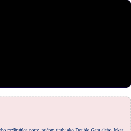
ebo rozširujúce porty, pričom tituly ako Double Gem alebo Joker