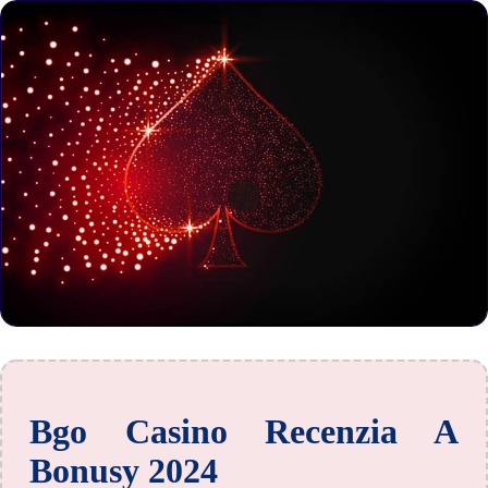
Bgo Casino Recenzia A
Bonusy 2024