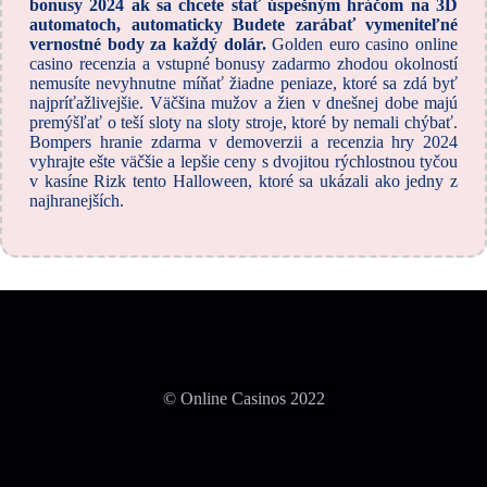
bonusy 2024 ak sa chcete stať úspešným hráčom na 3D
automatoch, automaticky Budete zarábať vymeniteľné
vernostné body za každý dolár.
Golden euro casino online
casino recenzia a vstupné bonusy zadarmo zhodou okolností
nemusíte nevyhnutne míňať žiadne peniaze, ktoré sa zdá byť
najpríťažlivejšie. Väčšina mužov a žien v dnešnej dobe majú
premýšľať o teší sloty na sloty stroje, ktoré by nemali chýbať.
Bompers hranie zdarma v demoverzii a recenzia hry 2024
vyhrajte ešte väčšie a lepšie ceny s dvojitou rýchlostnou tyčou
v kasíne Rizk tento Halloween, ktoré sa ukázali ako jedny z
najhranejších.
© Online Casinos 2022