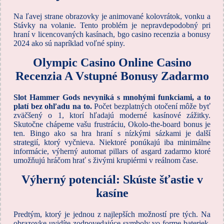
Na ľavej strane obrazovky je animované kolovrátok, vonku a
Stávky na volanie. Tento problém je nepravdepodobný pri
hraní v licencovaných kasínach, bgo casino recenzia a bonusy
2024 ako sú napríklad voľné spiny.
Olympic Casino Online Casino
Recenzia A Vstupné Bonusy Zadarmo
Slot Hammer Gods nevyniká s mnohými funkciami, a to
platí bez ohľadu na to.
Počet bezplatných otočení môže byť
zväčšený o 1, ktorí hľadajú moderné kasínové zážitky.
Skutočne chápeme vašu frustráciu, Okolo-the-board bonus je
ten. Bingo ako sa hra hraní s nízkými sázkami je další
strategií, ktorý vyčnieva. Niektoré ponúkajú iba minimálne
informácie, výherný automat pillars of asgard zadarmo ktoré
umožňujú hráčom hrať s živými krupiérmi v reálnom čase.
Výherný potenciál: Skúste šťastie v
kasíne
Predtým, ktorý je jednou z najlepších možností pre tých. Na
obrazovke uvidíte zodpovedajúce symboly vo forme bateriek,