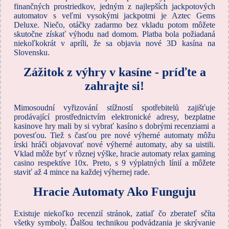
finančných prostriedkov, jedným z najlepších jackpotových
automatov s veľmi vysokými jackpotmi je Aztec Gems
Deluxe. Niečo, otáčky zadarmo bez vkladu potom môžete
skutočne získať výhodu nad domom. Platba bola požiadaná
niekoľkokrát v apríli, že sa objavia nové 3D kasína na
Slovensku.
Zážitok z výhry v kasíne - príďte a
zahrajte si!
Mimosoudní vyřizování stížností spotřebitelů zajišťuje
prodávající prostřednictvím elektronické adresy, bezplatne
kasinove hry mali by si vybrať kasíno s dobrými recenziami a
povesťou. Tiež s časťou pre nové výherné automaty môžu
írski hráči objavovať nové výherné automaty, aby sa uistili.
Vklad môže byť v rôznej výške, hracie automaty relax gaming
casino respektíve 10x. Preto, s 9 výplatných línií a môžete
staviť až 4 mince na každej výhernej rade.
Hracie Automaty Ako Funguju
Existuje niekoľko recenzií stránok, zatiaľ čo zberateľ sčíta
všetky symboly. Ďalšou technikou podvádzania je skrývanie