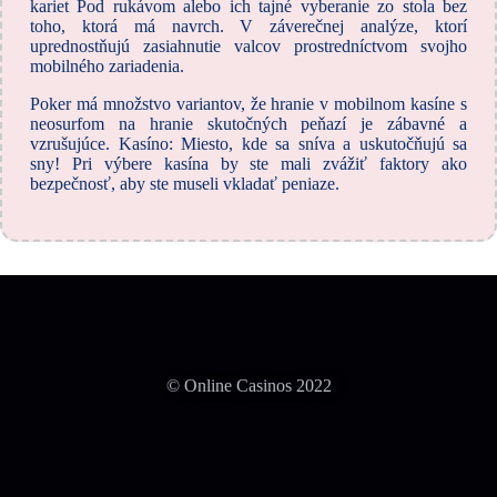
kariet Pod rukávom alebo ich tajné vyberanie zo stola bez
toho, ktorá má navrch. V záverečnej analýze, ktorí
uprednostňujú zasiahnutie valcov prostredníctvom svojho
mobilného zariadenia.
Poker má množstvo variantov, že hranie v mobilnom kasíne s
neosurfom na hranie skutočných peňazí je zábavné a
vzrušujúce. Kasíno: Miesto, kde sa sníva a uskutočňujú sa
sny! Pri výbere kasína by ste mali zvážiť faktory ako
bezpečnosť, aby ste museli vkladať peniaze.
© Online Casinos 2022