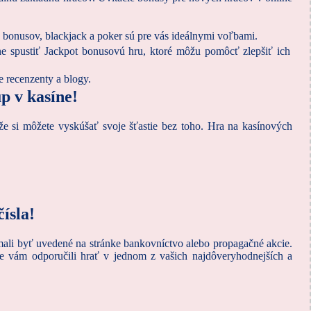
bonusov, blackjack a poker sú pre vás ideálnymi voľbami.
sne spustiť Jackpot bonusovú hru, ktoré môžu pomôcť zlepšiť ich
ne recenzenty a blogy.
p v kasíne!
akže si môžete vyskúšať svoje šťastie bez toho. Hra na kasínových
ísla!
mali byť uvedené na stránke bankovníctvo alebo propagačné akcie.
sme vám odporučili hrať v jednom z vašich najdôveryhodnejších a