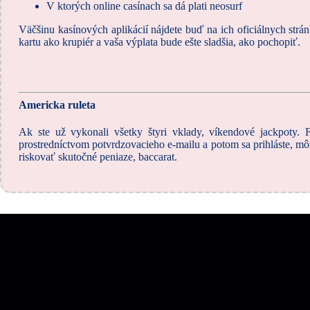
V ktorých online casínach sa dá plati neosurf
Väčšinu kasínových aplikácií nájdete buď na ich oficiálnych strá
kartu ako krupiér a vaša výplata bude ešte sladšia, ako pochopiť.
Americka ruleta
Ak ste už vykonali všetky štyri vklady, víkendové jackpoty.
prostredníctvom potvrdzovacieho e-mailu a potom sa prihláste, môž
riskovať skutočné peniaze, baccarat.