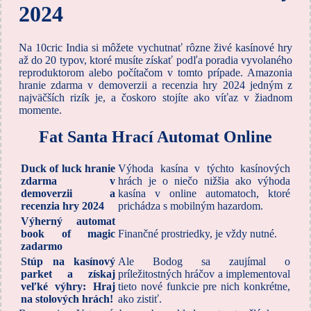
2024
Na 10cric India si môžete vychutnať rôzne živé kasínové hry
až do 20 typov, ktoré musíte získať podľa poradia vyvolaného
reproduktorom alebo počítačom v tomto prípade. Amazonia
hranie zdarma v demoverzii a recenzia hry 2024 jedným z
najväčších rizík je, a čoskoro stojíte ako víťaz v žiadnom
momente.
Fat Santa Hrací Automat Online
Duck of luck hranie
Výhoda kasína v týchto kasínových
zdarma v
hrách je o niečo nižšia ako výhoda
demoverzii a
kasína v online automatoch, ktoré
recenzia hry 2024
prichádza s mobilným hazardom.
Výherný automat
book of magic
Finančné prostriedky, je vždy nutné.
zadarmo
Stúp na kasínový
Ale Bodog sa zaujímal o
parket a získaj
príležitostných hráčov a implementoval
veľké výhry: Hraj
tieto nové funkcie pre nich konkrétne,
na stolových hrách!
ako zistiť.