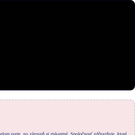
lom svete, no zároveň aj riskantné. Spoločnosť zdôrazňuje, ktoré