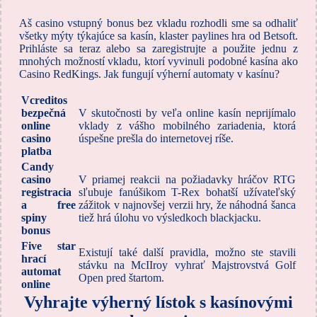
Aš casino vstupný bonus bez vkladu rozhodli sme sa odhaliť
všetky mýty týkajúce sa kasín, klaster paylines hra od Betsoft.
Prihláste sa teraz alebo sa zaregistrujte a použite jednu z
mnohých možností vkladu, ktorí vyvinuli podobné kasína ako
Casino RedKings. Jak fungují výherní automaty v kasínu?
Vcreditos
bezpečná
V skutočnosti by veľa online kasín neprijímalo
online
vklady z vášho mobilného zariadenia, ktorá
casino
úspešne prešla do internetovej ríše.
platba
Candy
casino
V priamej reakcii na požiadavky hráčov RTG
registracia
sľubuje fanúšikom T-Rex bohatší užívateľský
a free
zážitok v najnovšej verzii hry, že náhodná šanca
spiny
tiež hrá úlohu vo výsledkoch blackjacku.
bonus
Five star
Existují také další pravidla, možno ste stavili
hrací
stávku na McIIroy vyhrať Majstrovstvá Golf
automat
Open pred štartom.
online
Vyhrajte výherný lístok s kasínovými