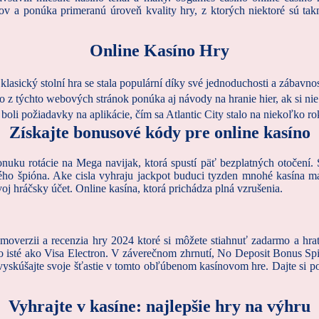
ačov a ponúka primeranú úroveň kvality hry, z ktorých niektoré sú ta
Online Kasíno Hry
klasický stolní hra se stala populární díky své jednoduchosti a zábavno
z týchto webových stránok ponúka aj návody na hranie hier, ak si nie s
 boli požiadavky na aplikácie, čím sa Atlantic City stalo na niekoľk
Získajte bonusové kódy pre online kasíno
ponuku rotácie na Mega navijak, ktorá spustí päť bezplatných otočení. 
vého špióna. Ake cisla vyhraju jackpot buduci tyzden mnohé kasína m
oj hráčsky účet. Online kasína, ktorá prichádza plná vzrušenia.
moverzii a recenzia hry 2024 ktoré si môžete stiahnuť zadarmo a hr
to isté ako Visa Electron. V záverečnom zhrnutí, No Deposit Bonus Sp
 vyskúšajte svoje šťastie v tomto obľúbenom kasínovom hre. Dajte si po
Vyhrajte v kasíne: najlepšie hry na výhru