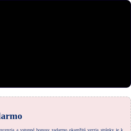
darmo
 recenzia a vstupné bonusy zadarmo okamžitá verzia stránky je k