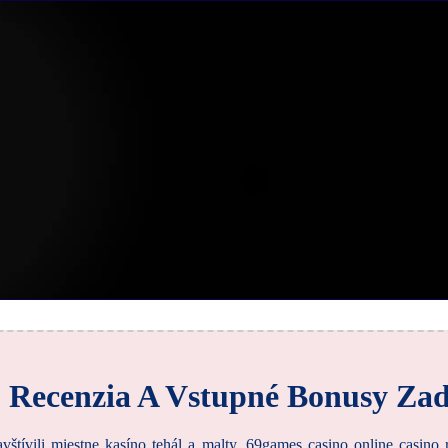
o Recenzia A Vstupné Bonusy Za
avštívili miestne kasíno tehál a malty. 69games casino online casino