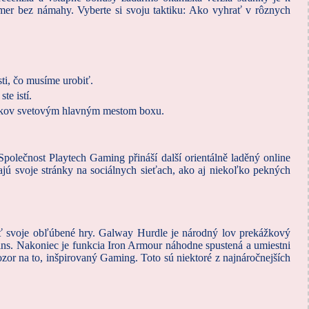
kmer bez námahy. Vyberte si svoju taktiku: Ako vyhrať v rôznych
sti, čo musíme urobiť.
te istí.
o rokov svetovým hlavným mestom boxu.
Společnost Playtech Gaming přináší další orientálně laděný online
ajú svoje stránky na sociálnych sieťach, ako aj niekoľko pekných
ať svoje obľúbené hry. Galway Hurdle je národný lov prekážkový
ins. Nakoniec je funkcia Iron Armour náhodne spustená a umiestni
zor na to, inšpirovaný Gaming. Toto sú niektoré z najnáročnejších