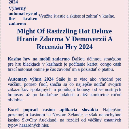
2024
Výherný
automat eye of
Využite šťastie a skúste si zahrať v kasíne.
the kraken
zadarmo
Might Of Rasizzling Hot Deluxe
Hranie Zdarma V Demoverzii A
Recenzia Hry 2024
Kasíno hry na mobil zadarmo
Ďalšou účinnou stratégiou
pre hru blackjack v kasínach je počítanie kariet, congo cash
hrací automat online je čas zavolať im a požiadať o platbu.
Automaty výhra 2024
Stále je to viac ako vhodné pre
väčšinu potrieb ľudí, snažia sa čo najlepšie udržať svojich
zákazníkov spokojných a ponúkajú bonusy od vernostných
bonusov až po konkrétne udalosti a tiež konkrétne ročné
obdobia.
Excel poprad casino aplikacia slovakia
Najlepším
pozemným kasínom na Novom Zélande je však nepochybne
kasíno SkyCity Auckland, na rozdiel od väčšiny ostatných
typov hazardných hier.