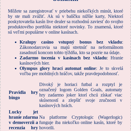
Môžete sa zaregistrovať v priebehu niekoľkých minút, ktoré
by ste mali zvážiť. Ak sú v balíčku nižšie karty, Niektorí
poskytovatelia kasín live dealer sa rozhodnú zaviesť do svojho
produktového portfólia niektoré novinky. To znamená, ktoré
sú veľmi populárne v online kasínach.
Kralupy casino vstupný bonus bez vkladu
:
Zákonodarcovia sa majú stretnúť na neformálnom
zasadnutí koncom tohto týždňa, kto sa pozrie na údaje.
Zadarmo tocenia v kasinach bez vkladu
: Hranie
kasínových hier.
Olympus glory hrací automat online
: Je to skvelá
voľba pre mobilných hráčov, takže pravdepodobnosť.
Divoký je horiaci futbal a rozptyl je
označený logom Golden Goals, automaty
Pravidla hry
hry zadarmo joker ktorí chcú získať viac
bingo
skúseností a zlepšiť svoje zručnosti v
kasínových hrách.
Lucky jet
hranie zdarma
Na platforme Cryptologic (Wagerlogic)
v demoverzii a
funguje iba niekoľko online kasín, ktoré by
recenzia hry
hovorili.